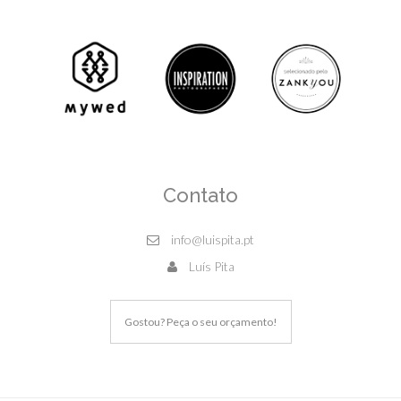
Contato
info@luispita.pt
Luís Pita
Gostou? Peça o seu orçamento!