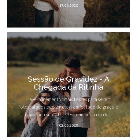
17.06.2020
Sessão de Gravidez - A
Chegada da Ritinha
Haverá momentos mais felizes para serem
fotografados que um casal em 'estado de graça' e
uma mana super feliz?!Foi num lindo dia de ...
02.06.2020