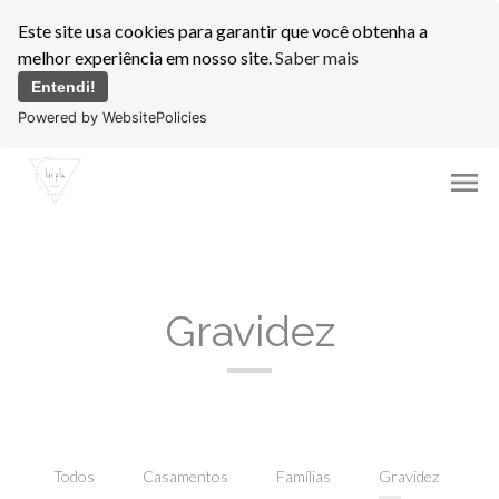
Este site usa cookies para garantir que você obtenha a
melhor experiência em nosso site.
Saber mais
Entendi!
Powered by WebsitePolicies
menu
Gravidez
Todos
Casamentos
Famílias
Gravidez
I