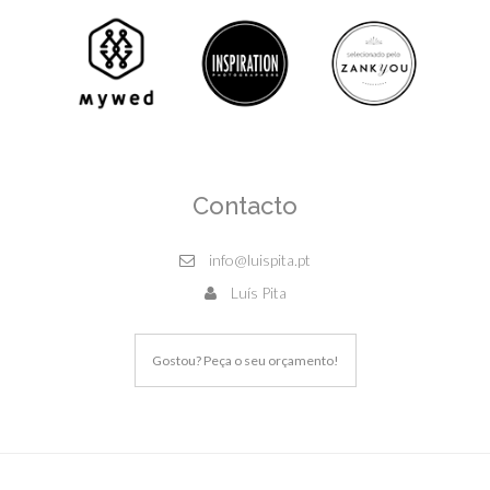
Contacto
info@luispita.pt
Luís Pita
Gostou? Peça o seu orçamento!