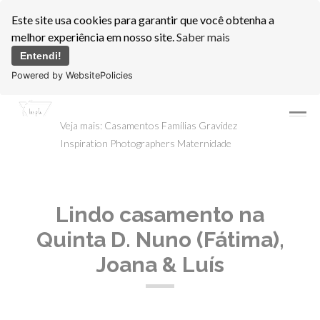
Este site usa cookies para garantir que você obtenha a
melhor experiência em nosso site.
Saber mais
Entendi!
Powered by WebsitePolicies
menu
Veja mais:
Casamentos
Famílias
Gravidez
Inspiration Photographers
Maternidade
Lindo casamento na
Quinta D. Nuno (Fátima),
Joana & Luís