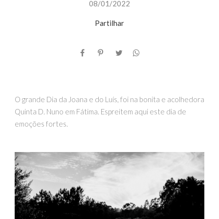
08/01/2022
Partilhar
O grande Dia da Joana e do Luís, foi na bonita e acolhedora
Quinta D. Nuno em Fátima. Espreitem aqui este dia de
emoções fortes.