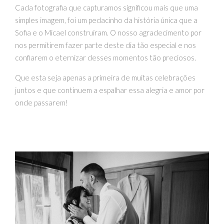
Cada fotografia que capturamos significou mais que uma
simples imagem, foi um pedacinho da história única que a
Sofia e o Micael construíram. O nosso agradecimento por
nos permitirem fazer parte deste dia tão especial e nos
confiarem o eternizar desses momentos tão preciosos.
Que esta seja apenas a primeira de muitas celebrações
juntos e que continuem a espalhar essa alegria e amor por
onde passarem!