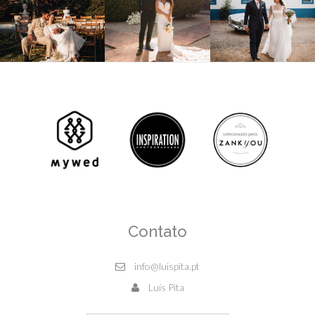
Contato
info@luispita.pt
Luís Pita